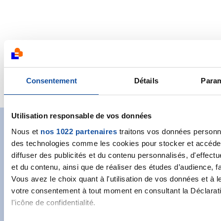
financer la recherche. Un partenariat
renforcé en 2020 par leur engagement à
l’occasion d’Octobre Rose.
Découvrir leur engagement
Consentement
Détails
Param
Utilisation responsable de vos données
Nous et
nos 1022 partenaires
traitons vos données personnel
Abonnez-vous à notre
Tous nos partenaires
des technologies comme les cookies pour stocker et accéder 
newsletter
diffuser des publicités et du contenu personnalisés, d'effec
et du contenu, ainsi que de réaliser des études d’audience, f
Recevez l’actualité de la Ligue.
Vous avez le choix quant à l'utilisation de vos données et à l
votre consentement à tout moment en consultant la Déclarati
l'icône de confidentialité.