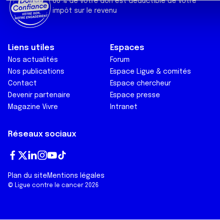
t
66 % de votre don est déductible de votre
impôt sur le revenu
e
m
e
n
Liens utiles
Espaces
t
Nos actualités
Forum
Nos publications
Espace Ligue & comités
Contact
Espace chercheur
Devenir partenaire
Espace presse
Magazine Vivre
Intranet
Réseaux sociaux
Fa
T
Lin
In
Yo
Tik
Plan du site
Mentions légales
ce
wi
ke
st
ut
To
© Ligue contre le cancer 2026
bo
tt
dI
ag
ub
k
ok
er
n
ra
e
m