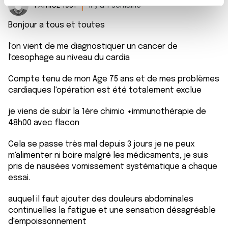
t
PATRICE 1951
Il y a 1 semaine
Les cookies nous permettent de personnaliser le contenu
e
et les annonces, d'offrir des fonctionnalités relatives aux
Bonjour a tous et toutes
m
médias sociaux et d'analyser notre trafic. Nous
e
partageons également des informations sur l'utilisation de
l'on vient de me diagnostiquer un cancer de
n
notre site avec nos partenaires de médias sociaux, de
l'œsophage au niveau du cardia
t
publicité et d'analyse, qui peuvent combiner celles-ci
Compte tenu de mon Age 75 ans et de mes problèmes
avec d'autres informations que vous leur avez fournies
cardiaques l'opération est été totalement exclue
ou qu'ils ont collectées lors de votre utilisation de leurs
services.
je viens de subir la 1ère chimio +immunothérapie de
48h00 avec flacon
Cela se passe très mal depuis 3 jours je ne peux
m'alimenter ni boire malgré les médicaments, je suis
pris de nausées vomissement systématique a chaque
essai.
auquel il faut ajouter des douleurs abdominales
continuelles la fatigue et une sensation désagréable
d'empoissonnement