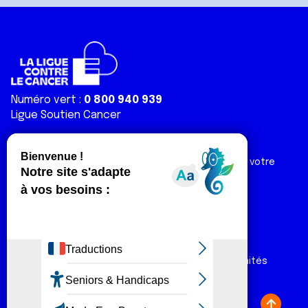
Numéro vert :
0 800 940 939
Ligue Soutien Cancer
Réduction fiscale :
66 % de votre don est déductible de votre
impôt sur le revenu
Liens utiles
Espaces
Nos actualités
Forum
Nos publications
Espace Ligue & comités
Contact
Espace chercheur
Devenir partenaire
Espace presse