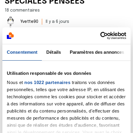
SPECIALES PENSEES
18 commentaires
Yvette90
Il y a 6 jours
Bonjour tout le monde. Un nouveau "spéciales
pensées" pour tous. Tenez bon et ne lâchez rien.
Consentement
Détails
Paramètres des annonces
Belle semaine 🌞🌈💗🥰
Utilisation responsable de vos données
CANCER DU SEIN
Vivre sans prothèses mammaires
Nous et
nos 1022 partenaires
traitons vos données
personnelles, telles que votre adresse IP, en utilisant des
2 commentaires
technologies comme les cookies pour stocker et accéder
à des informations sur votre appareil, afin de diffuser des
Flotte
Il y a 1 semaine
publicités et du contenu personnalisés, d'effectuer des
Bonjour,
mesures de performance des publicités et du contenu,
ainsi que de réaliser des études d’audience, favorisant
J'ai choisi d'avoir une double mastectomie. Avant
ainsi le développement de services. Vous avez le choix