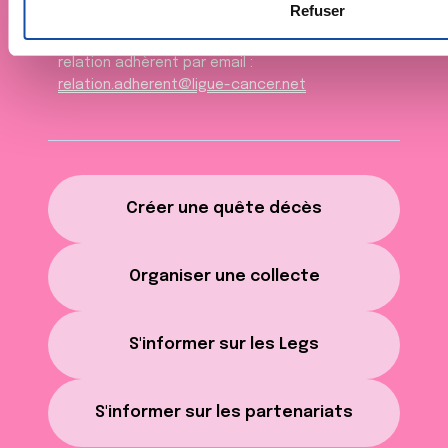
e
collectées lors de votre utilisation de leurs services.
Refuser
n
Une question ?
Contactez Coralie de la
t
relation adhèrent par email :
e
relation.adherent@ligue-cancer.net
m
e
n
t
Créer une quête décès
Organiser une collecte
S'informer sur les Legs
S'informer sur les partenariats