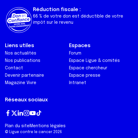
Réduction fiscale :
66 % de votre don est déductible de votre
impôt sur le revenu
Liens utiles
Espaces
Nos actualités
Forum
Nos publications
Espace Ligue & comités
Contact
Espace chercheur
Devenir partenaire
Espace presse
Magazine Vivre
Intranet
Réseaux sociaux
Fa
T
Lin
In
Yo
Tik
Plan du site
Mentions légales
ce
wi
ke
st
ut
To
© Ligue contre le cancer 2026
bo
tt
dI
ag
ub
k