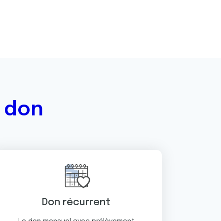
e don
Don récurrent