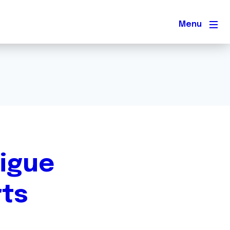
Men
Ligue
rts