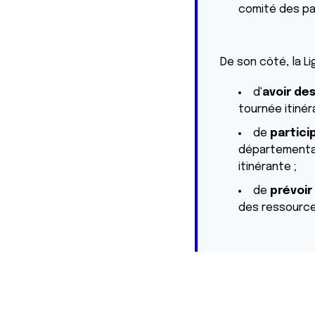
comité des pa
De son côté, la Li
d'
avoir de
tournée itiné
de
partici
départementau
itinérante ;
de
prévoir
des ressource