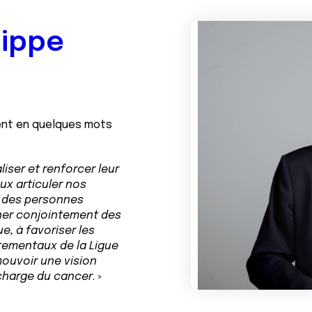
lippe
ient en quelques mots
iser et renforcer leur
ux articuler nos
e des personnes
ner conjointement des
e, à favoriser les
tementaux de la Ligue
ouvoir une vision
charge du cancer
. »