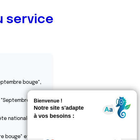
 service
Septembre bouge",
e "Septembre
ête nationale du
e bouge" et à un