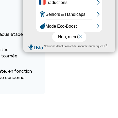
aque étape de la
mités
 tournée
nte
, en fonction
ue concerné.