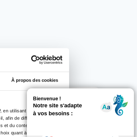
À propos des cookies
 nos côtés ?
 en utilisant des
, afin de diffuser des
s et du contenu, ainsi que de
re département !
oix quant à l'utilisation de