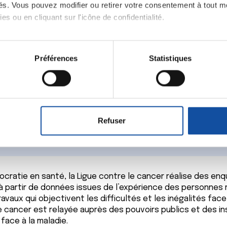
ités. Vous pouvez modifier ou retirer votre consentement à tout 
es ou en cliquant sur l'icône de confidentialité.
DAI@ligue-cancer.net
Contactez votre comité
imerions également :
tions sur votre localisation géographique qui peuvent être précis
Préférences
Statistiques
eil en l'analysant activement pour en relever les caractéristique
aitement de vos données personnelles et définir vos préférences
er ou retirer votre consentement à tout moment à partir de la dé
s de la Ligue
Refuser
e personnaliser le contenu et les annonces, d'offrir des fonctio
rafic. Nous partageons également des informations sur l'utilisati
, de publicité et d'analyse, qui peuvent combiner celles-ci avec
ils ont collectées lors de votre utilisation de leurs services.
ocratie en santé, la Ligue contre le cancer réalise des en
 partir de données issues de l’expérience des personnes 
avaux qui objectivent les difficultés et les inégalités face
 cancer est relayée auprès des pouvoirs publics et des in
face à la maladie.