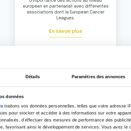
d'importance des actions au niveau
européen en partenariat avec différentes
associations dont la European Cancer
Leagues.
En savoir plus
Détails
Paramètres des annonces
vos données
ez à vous mobiliser à
es
traitons vos données personnelles, telles que votre adresse IP,
es pour stocker et accéder à des informations sur votre appareil
sonnalisés, d'effectuer des mesures de performance des publicité
 nous écrire ou à entrer en contact avec le comité de vot
e, favorisant ainsi le développement de services. Vous avez le ch