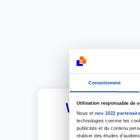
Consentement
Utilisation responsable de 
Vous cherch
Nous et
nos 1022 partenair
technologies comme les cooki
publicités et du contenu per
N'hésitez pas à
réaliser des études d’audienc