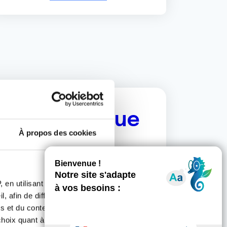
erche clinique
À propos des cookies
es anciens malades ou des proches de
éliorer les notes d'information
ion quant à leur participation (ou pas)
 en utilisant des
, afin de diffuser des
s et du contenu, ainsi que de
autres acteurs de la recherche
oix quant à l'utilisation de