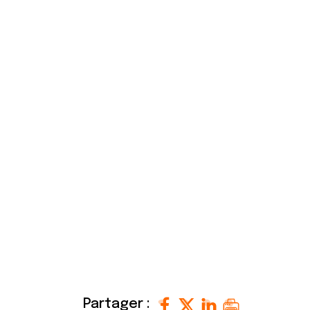
S
Reche
en version 
Renseignez-v
en permanen
Pour tous renseig
écrivez à
comite
Partager :