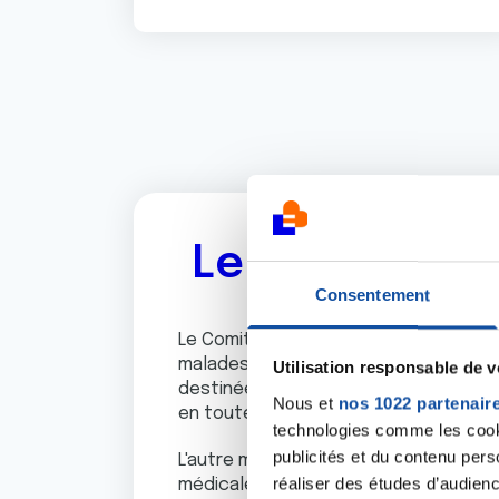
Le Comité de 
Consentement
Le Comité de patients de la Ligue na
malades qui ont un intérêt partagé po
Utilisation responsable de 
destinées aux patients sollicités pour
Nous et
nos 1022 partenair
en toute connaissance de cause.
technologies comme les cooki
publicités et du contenu per
L'autre mission du Comité est de rep
réaliser des études d’audienc
médicale.