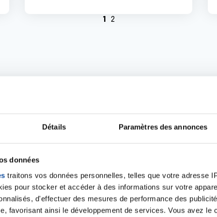
1
2
patients pour la rech
Détails
Paramètres des annonces
tionale contre le cancer réunit des personnes malades, d
ur la recherche médicale. Son objectif est de relire et d'am
vos données
 participer aux essais. Ainsi, ils peuvent prendre une décis
es
traitons vos données personnelles, telles que votre adresse IP,
es pour stocker et accéder à des informations sur votre appareil
sonnalisés, d'effectuer des mesures de performance des publicité
résenter les personnes malades auprès de l'ensemble des 
e, favorisant ainsi le développement de services. Vous avez le ch